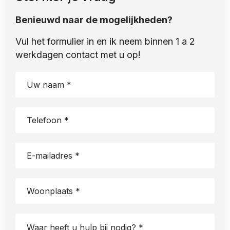
Benieuwd naar de mogelijkheden?
Vul het formulier in en ik neem binnen 1 a 2
werkdagen contact met u op!
First
name
(Vereist)
Telefoon
*
(Vereist)
Email
(Vereist)
Woonplaats
*
(Vereist)
Waar