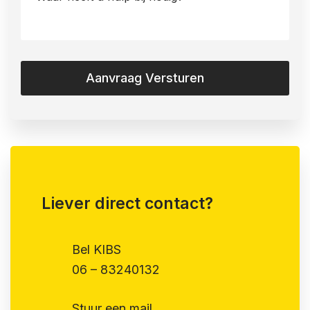
heeft
u
hulp
bij
nodig?
*
(Vereist)
Liever direct contact?
Bel KIBS
06 – 83240132
Stuur een mail