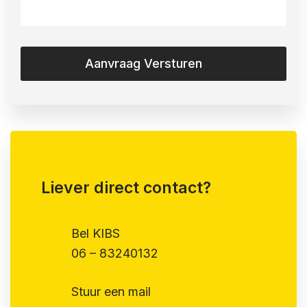
u
hulp
bij
nodig?
*
(Vereist)
Liever direct contact?
Bel KIBS
06 – 83240132
Stuur een mail