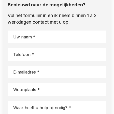
Benieuwd naar de mogelijkheden?
Vul het formulier in en ik neem binnen 1 a 2
werkdagen contact met u op!
First
name
(Vereist)
Telefoon
*
(Vereist)
Email
(Vereist)
Woonplaats
*
(Vereist)
Waar
heeft